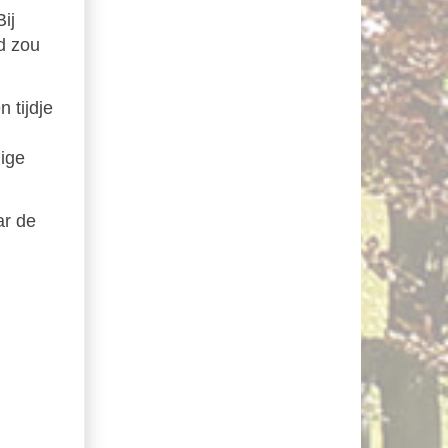
ij
d zou
 tijdje
nige
ar de