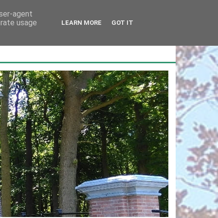
user-agent
erate usage
LEARN MORE
GOT IT