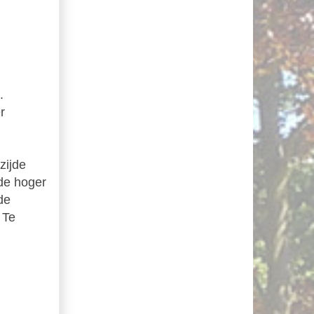
.
r
zijde
de hoger
de
 Te