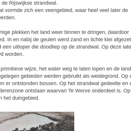
de Rijswijkse strandwal.
l vormde zich een veengebied, waar heel veel later de
werden.
mige plekken het land weer binnen te dringen, daardoor
. In en nabij de geulen werd zand en lichte klei afgezet
ad een uitloper die doodliep op de strandwal. Op deze late
wd worden.
rimitieve wijze, het water weg te laten lopen en de land
ggelegen gebieden werden gebruikt als weidegrond. Op 
en er ontstonden bossen.
Op het strandwal gedeelte en 
derenzone ontstaan waarvan Te Werve onderdeel is. Op
n het duingebied.