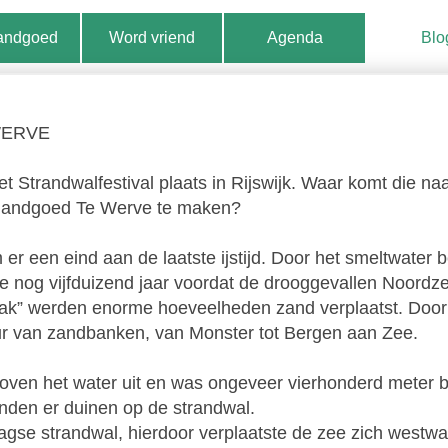
landgoed
Word vriend
Agenda
Blo
WERVE
 Strandwalfestival plaats in Rijswijk. Waar komt die n
t landgoed Te Werve te maken?
r een eind aan de laatste ijstijd. Door het smeltwater 
de nog vijfduizend jaar voordat de drooggevallen Noordz
aak” werden enorme hoeveelheden zand verplaatst. Door
ur van zandbanken, van Monster tot Bergen aan Zee.
boven het water uit en was ongeveer vierhonderd meter 
den er duinen op de strandwal.
aagse strandwal, hierdoor verplaatste de zee zich westwa