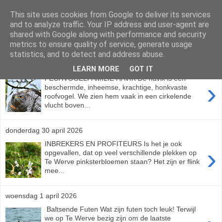
This site uses cookies from Google to deliver its services
Vrienden van Te Werve
and to analyze traffic. Your IP address and user-agent are
shared with Google along with performance and security
metrics to ensure quality of service, generate usage
statistics, and to detect and address abuse.
maandag 15 juni 2026
LEARN MORE
GOT IT
PECHVOGELFAMILIE HAVIK De havik is een
›
beschermde, inheemse, krachtige, honkvaste
roofvogel. We zien hem vaak in een cirkelende
vlucht boven...
donderdag 30 april 2026
INBREKERS EN PROFITEURS Is het je ook
›
opgevallen, dat op veel verschillende plekken op
Te Werve pinksterbloemen staan? Het zijn er flink
mee...
woensdag 1 april 2026
Baltsende Futen Wat zijn futen toch leuk! Terwijl
we op Te Werve bezig zijn om de laatste