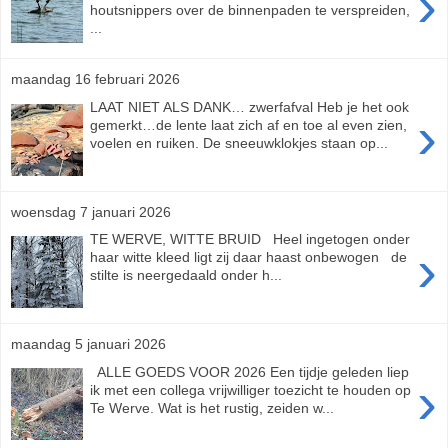
›
houtsnippers over de binnenpaden te verspreiden,
...
maandag 16 februari 2026
LAAT NIET ALS DANK… zwerfafval Heb je het ook
›
gemerkt…de lente laat zich af en toe al even zien,
voelen en ruiken. De sneeuwklokjes staan op...
woensdag 7 januari 2026
TE WERVE, WITTE BRUID Heel ingetogen onder
›
haar witte kleed ligt zij daar haast onbewogen de
stilte is neergedaald onder h...
maandag 5 januari 2026
ALLE GOEDS VOOR 2026 Een tijdje geleden liep
›
ik met een collega vrijwilliger toezicht te houden op
Te Werve. Wat is het rustig, zeiden w...