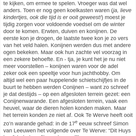
te kijken, om ermee te spelen. Vroeger was dat wel
anders. Toen er nog geen koelkasten waren (
ja, lieve
kindertjes, ook die tijd is er ooit geweest!
) moest je
tijdig zorgen voor voldoende voedsel om de winter
door te komen. Erwten, duiven en konijnen. De
eerste kon je drogen, de laatste twee kon je zo vers
van het veld halen. Konijnen werden dus met andere
ogen bekeken. Maar ook hun zachte vel voorzag in
een zekere behoefte. En - tja, je kunt het je nu niet
meer voorstellen – konijnen waren voor de adel
zeker ook een speeltje voor hun jachthobby. Om
altijd wel een paar huppelende schietschijfjes in de
buurt te hebben werden Conijnen – want zo schreef
je dat destijds – op een afgesloten terrein gezet: een
Conijnenwarande. Een afgesloten terrein, vaak een
heuvel, waar de dieren holen konden maken. Maar
het terrein konden ze niet af. Ook Te Werve heeft ooit
e
zo’n warande gehad: in de 17
eeuw schreef Simon
van Leeuwen het volgende over Te Werve: “Dit Huys