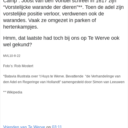
Camp”.
Joost van den Vondel schreef in 1617 zijn
“Vorstelijcke warande der dieren”
**
. Toen de adel zijn
vorstelijke positie verloor, verdwenen ook de
warandes. Vaak ze omgezet in parken of
hertenkampjes.
Hmm, dat laatste had toch bij ons op Te Werve ook
wel gekund?
MVL10-8-22
Foto’s: Rob Mostert
*Batavia Illustrata over ‘t Huys te Werve. Bevattende
“de Verhandelinge van
den Adel en Regeringe van Hollandt” samengesteld door Simon van Leeuwen
** Wikipedia
Vrienden van Te Werve
op
03:11