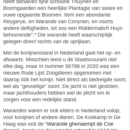
heeft behalven fijne schoone Thuynen en
Boomgaarden een heerlijke Plantagie van sware en
ouwe opgaande Boomen. Item een abondante
Reygerye, en Warande van Conynen, en voorts
andere deftigheden, tot soo een Riddermatich Huys
behoorende”.
*
Die warande heeft waarschijnlijk
gelegen direct rechts van de oprijlaan.
Met de konijnenstand in Nederland gaat het op- en
afwaarts. Misschien leest u de Staatscourant niet
elke dag, maar in nummer 56788 in 2020 was een
nieuwe Rode Lijst Zoogdieren opgenomen met
daarop óók het konijn. Niet direct als bedreigde soort,
wel als “gevoelige” soort. De jacht is niet gesloten,
maar jachthouders hebben wel de plicht om te
zorgen voor een redelijke stand.
Warandes waren er ook elders in Nederland volop;
voor konijnen of andere dieren. De Koekamp in De
Haag was ooit de “
Warande ghenaempt de Coe