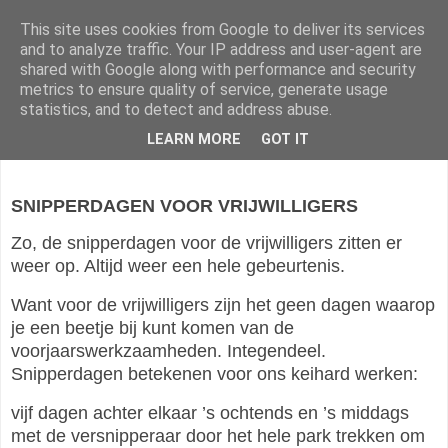
This site uses cookies from Google to deliver its services
Vrienden van Te Werve
and to analyze traffic. Your IP address and user-agent are
shared with Google along with performance and security
metrics to ensure quality of service, generate usage
statistics, and to detect and address abuse.
donderdag 21 april 2022
LEARN MORE
GOT IT
SNIPPERDAGEN VOOR VRIJWILLIGERS
Zo, de snipperdagen voor de vrijwilligers zitten er
weer op. Altijd weer een hele gebeurtenis.
Want voor de vrijwilligers zijn het geen dagen waarop
je een beetje bij kunt komen van de
voorjaarswerkzaamheden. Integendeel.
Snipperdagen betekenen voor ons keihard werken:
vijf dagen achter elkaar ’s ochtends en ’s middags
met de versnipperaar door het hele park trekken om