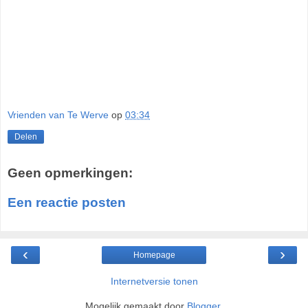
Vrienden van Te Werve
op
03:34
Delen
Geen opmerkingen:
Een reactie posten
‹
›
Homepage
Internetversie tonen
Mogelijk gemaakt door
Blogger
.