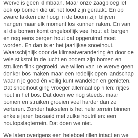
Werve is geen klimbaan. Maar onze zaagploeg let
ook op bomen die uit het lood zijn geraakt. En op
zware takken die hoog in de boom zijn blijven
hangen maar elk moment los kunnen raken. En van
al die bomen komt ongelooflijk veel hout af: bergen
en nog eens bergen hout dat opgeruimd moet
worden. En dan is er het jaarlijkse snoeihout.
Waarschijnlijk door de klimaatverandering én door de
vele stikstof in de lucht en bodem zijn bomen en
struiken flink gegroeid. We willen van Te Werve geen
donker bos maken maar een redelijk open landschap
waarin je goed én veilig kunt wandelen en genieten.
Dat snoeihout ging vroeger allemaal op rillen: rijtjes
hout in het bos. Dat doen we nog steeds, maar
bomen en struiken groeien veel harder dan ze
verteren. Zonder hakselen is het hele terrein binnen
enkele jaren bezaaid met zulke houtrillen: een
houtopslagterrein. Dat doen we niet.
We laten overigens een heleboel rillen intact en we