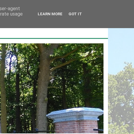
user-agent
erate usage
LEARN MORE
GOT IT