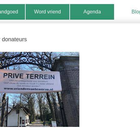
landgoed
Word vriend
Agenda
Blo
 donateurs