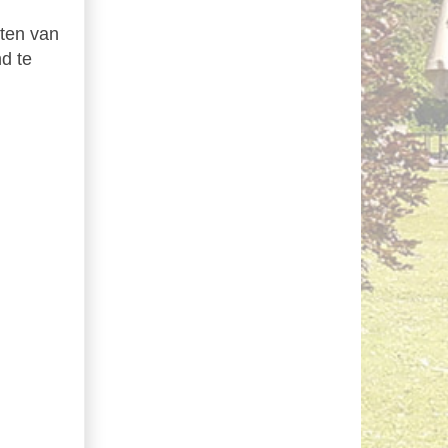
eten van
d te