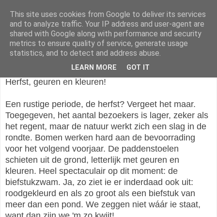
This site uses cookies from Google to deliver its services
Vrienden van Te Werve
and to analyze traffic. Your IP address and user-agent are
shared with Google along with performance and security
metrics to ensure quality of service, generate usage
statistics, and to detect and address abuse.
donderdag 10 oktober 2019
LEARN MORE
GOT IT
Herfst, geuren en kleuren!
Een rustige periode, de herfst? Vergeet het maar.
Toegegeven, het aantal bezoekers is lager, zeker als
het regent, maar de natuur werkt zich een slag in de
rondte. Bomen werken hard aan de bevoorrading
voor het volgend voorjaar. De paddenstoelen
schieten uit de grond, letterlijk met geuren en
kleuren. Heel spectaculair op dit moment: de
biefstukzwam. Ja, zo ziet ie er inderdaad ook uit:
roodgekleurd en als zo groot als een biefstuk van
meer dan een pond. We zeggen niet wáár ie staat,
want dan zijn we 'm zo kwijt!