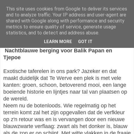
This site uses cookies from Google to deliver its services
Vrienden van Te Werve
and to analyze traffic. Your IP address and user-agent are
shared with Google along with performance and security
metrics to ensure quality of service, generate usage
statistics, and to detect and address abuse.
maandag 19 augustus 2019
LEARN MORE
GOT IT
Nachtblauwe berging voor Balik Papan en
Tjepoe
Exotische taferelen in ons park? Jazeker en dat
maakt duidelijk dat Te Werve een plek is met vele
kanten: groen, schoon, betoverend mooi, een lange
boeiende historie en lijntjes naar tal van plaatsen op
de wereld.
Neem nu de botenloods. Wie regelmatig op het
terrein komt zal het zijn opgevallen dat de verfkleur
op z'n retour was en is vervangen door een nieuwe
blauwzwarte verflaag: zwart als het donker is, blauw
als de zon er op schijnt. Met witte vlakken in de fraaie