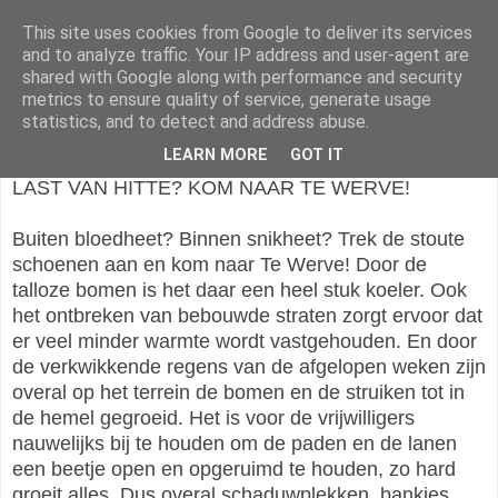
This site uses cookies from Google to deliver its services
Vrienden van Te Werve
and to analyze traffic. Your IP address and user-agent are
shared with Google along with performance and security
metrics to ensure quality of service, generate usage
statistics, and to detect and address abuse.
donderdag 27 juni 2019
LEARN MORE
GOT IT
LAST VAN HITTE? KOM NAAR TE WERVE!
Buiten bloedheet? Binnen snikheet? Trek de stoute
schoenen aan en kom naar Te Werve!
Door de
talloze bomen is het daar een heel stuk koeler. Ook
het ontbreken van bebouwde straten zorgt ervoor dat
er veel minder warmte wordt vastgehouden. En door
de verkwikkende regens van de afgelopen weken zijn
overal op het terrein de bomen en de struiken tot in
de hemel gegroeid. Het is voor de vrijwilligers
nauwelijks bij te houden om de paden en de lanen
een beetje open en opgeruimd te houden, zo hard
groeit alles. Dus overal schaduwplekken, bankjes