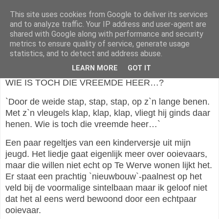
This site uses cookies from Google to deliver its services
Vrienden van Te Werve
and to analyze traffic. Your IP address and user-agent are
shared with Google along with performance and security
metrics to ensure quality of service, generate usage
statistics, and to detect and address abuse.
dinsdag 2 juli 2024
LEARN MORE
GOT IT
WIE IS TOCH DIE VREEMDE HEER…?
`Door de weide stap, stap, stap, op z`n lange benen.
Met z`n vleugels klap, klap, klap, vliegt hij ginds daar
henen. Wie is toch die vreemde heer…`
Een paar regeltjes van een kinderversje uit mijn
jeugd. Het liedje gaat eigenlijk meer over ooievaars,
maar die willen niet echt op Te Werve wonen lijkt het.
Er staat een prachtig `nieuwbouw`-paalnest op het
veld bij de voormalige sintelbaan maar ik geloof niet
dat het al eens werd bewoond door een echtpaar
ooievaar.