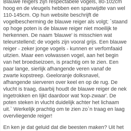
Blauwe reigers zijn respectabele vogels, 80-102cm
hoog en de vleugels hebben een spanwijdte van wel
110-145cm. Op hun website beschrijft de
vogelbescherming de blauwe reiger als volgt; `staand
op hoge poten is de blauwe reiger niet moeilijk te
herkennen. De naam 'blauwe' is misschien wat
teleurstellend; de vogels zijn vooral grijs. Een blauwe
reiger - zeker jonge vogels - kunnen er verfomfaaid
uitzien. Maar een volwassen vogel, aan het begin
van het broedseizoen, is prachtig om te zien. Een
paar lange, sierlijk afhangende veren vanaf de
zwarte kopstreep. Geeloranje dolksnavel,
afhangende sierveren over keel en op de rug. De
vlucht is traag, daarbij houdt de blauwe reiger de nek
ingetrokken en lijkt daardoor wat 'kop-zwaar'. De
poten steken in vlucht duidelijk achter het lichaam
uit.` Werkelijk prachtig om te zien zo`n traag en laag
overvliegende reiger!
En ken je dat geluid dat die beesten maken? Uit het