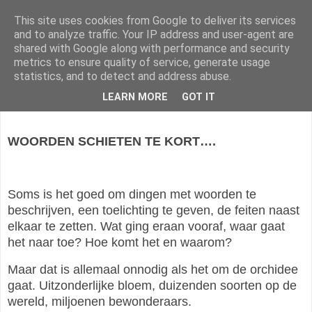
This site uses cookies from Google to deliver its services
Vrienden van Te Werve
and to analyze traffic. Your IP address and user-agent are
shared with Google along with performance and security
metrics to ensure quality of service, generate usage
statistics, and to detect and address abuse.
maandag 12 juni 2023
LEARN MORE
GOT IT
WOORDEN SCHIETEN TE KORT….
Soms is het goed om dingen met woorden te
beschrijven, een toelichting te geven, de feiten naast
elkaar te zetten. Wat ging eraan vooraf, waar gaat
het naar toe? Hoe komt het en waarom?
Maar dat is allemaal onnodig als het om de orchidee
gaat. Uitzonderlijke bloem, duizenden soorten op de
wereld, miljoenen bewonderaars.