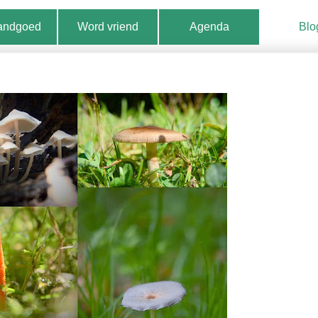
landgoed
Word vriend
Agenda
Blo