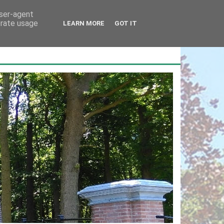
user-agent
erate usage
LEARN MORE
GOT IT